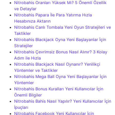
Nitrobahis Oranları Yüksek Mı? 5 Önemli Özellik
ve Detaylar
Nitrobahis Papara İle Para Yatırma Hızla
Hesabınıza Aktarın
Nitrobahis Canlı Tombala Yeni Oyun Stratejileri ve
Taktikler
Nitrobahis Blackjack Oyna Yeni Başlayanlar İçin
Stratejiler
Nitrobahis Çevrimsiz Bonus Nasıl Alınır? 3 Kolay
Adım ile Hızla
Nitrobahis Blackjack Nasıl Oynanır? Yenilikçi
Yöntemler ve Taktikler
Nitrobahis Mega Ball Oyna Yeni Başlayanlar İçin
Yöntemler
Nitrobahis Bonus Kuralları Yeni Kullanıcılar İçin
Önemli Bilgiler
Nitrobahis Bahis Nasıl Yapılır? Yeni Kullanıcılar İçin
İpuçları
Nitrobahis Facebook Yeni Kullanıcılar İçin