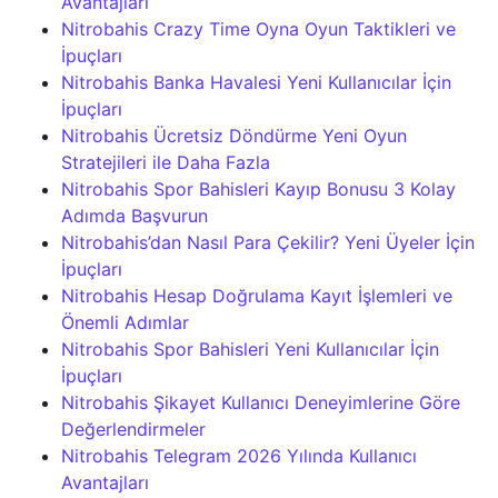
Avantajları
Nitrobahis Crazy Time Oyna Oyun Taktikleri ve
İpuçları
Nitrobahis Banka Havalesi Yeni Kullanıcılar İçin
İpuçları
Nitrobahis Ücretsiz Döndürme Yeni Oyun
Stratejileri ile Daha Fazla
Nitrobahis Spor Bahisleri Kayıp Bonusu 3 Kolay
Adımda Başvurun
Nitrobahis’dan Nasıl Para Çekilir? Yeni Üyeler İçin
İpuçları
Nitrobahis Hesap Doğrulama Kayıt İşlemleri ve
Önemli Adımlar
Nitrobahis Spor Bahisleri Yeni Kullanıcılar İçin
İpuçları
Nitrobahis Şikayet Kullanıcı Deneyimlerine Göre
Değerlendirmeler
Nitrobahis Telegram 2026 Yılında Kullanıcı
Avantajları