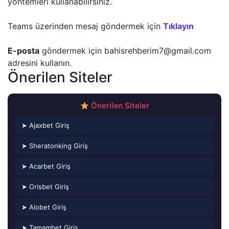
yöntemleri kullanabilirsiniz.
Teams üzerinden mesaj göndermek için
Tıklayın
E-posta
göndermek için
bahisrehberim7@gmail.com
adresini kullanın.
Önerilen Siteler
Önerilen Siteler
➤ Ajaxbet Giriş
➤ Sheratonking Giriş
➤ Acarbet Giriş
➤ Orisbet Giriş
➤ Alobet Giriş
➤ Tamambet Giriş