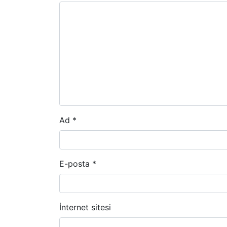
Ad
*
E-posta
*
İnternet sitesi