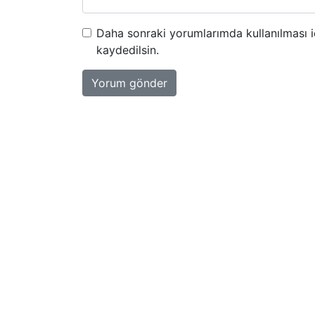
Daha sonraki yorumlarımda kullanılması i
kaydedilsin.