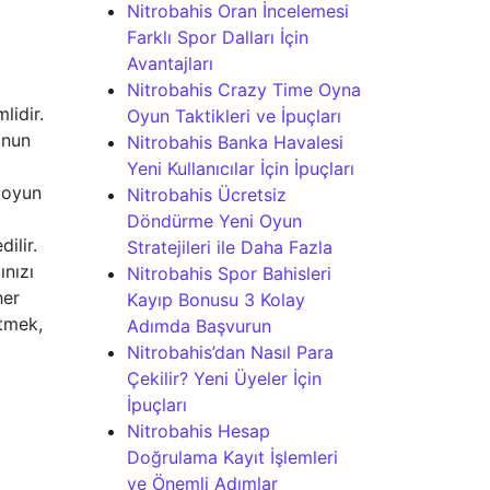
Nitrobahis Oran İncelemesi
Farklı Spor Dalları İçin
Avantajları
Nitrobahis Crazy Time Oyna
lidir.
Oyun Taktikleri ve İpuçları
unun
Nitrobahis Banka Havalesi
Yeni Kullanıcılar İçin İpuçları
r oyun
Nitrobahis Ücretsiz
Döndürme Yeni Oyun
ilir.
Stratejileri ile Daha Fazla
ınızı
Nitrobahis Spor Bahisleri
her
Kayıp Bonusu 3 Kolay
etmek,
Adımda Başvurun
Nitrobahis’dan Nasıl Para
Çekilir? Yeni Üyeler İçin
İpuçları
Nitrobahis Hesap
Doğrulama Kayıt İşlemleri
ve Önemli Adımlar