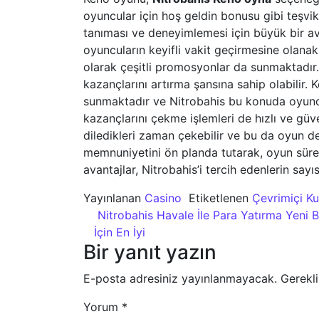
oyuncular için hoş geldin bonusu gibi teşvik 
tanıması ve deneyimlemesi için büyük bir av
oyuncuların keyifli vakit geçirmesine olanak 
olarak çeşitli promosyonlar da sunmaktadır.
kazançlarını artırma şansına sahip olabilir
sunmaktadır ve Nitrobahis bu konuda oyuncul
kazançlarını çekme işlemleri de hızlı ve güve
diledikleri zaman çekebilir ve bu da oyun den
memnuniyetini ön planda tutarak, oyun sürec
avantajlar, Nitrobahis’i tercih edenlerin say
Yayınlanan
Casino
Etiketlenen
Çevrimiçi K
Yazı dolaşımı
Nitrobahis Havale İle Para Yatırma Yeni B
İçin En İyi
Bir yanıt yazın
E-posta adresiniz yayınlanmayacak.
Gerekli
Yorum
*