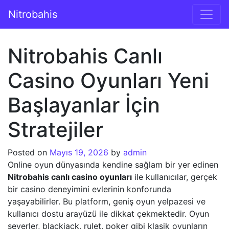
İçeriğe geç
Nitrobahis
Ana gezinti
Nitrobahis Canlı
Casino Oyunları Yeni
Başlayanlar İçin
Stratejiler
Posted on
Mayıs 19, 2026
by
admin
Online oyun dünyasında kendine sağlam bir yer edinen
Nitrobahis canlı casino oyunları
ile kullanıcılar, gerçek
bir casino deneyimini evlerinin konforunda
yaşayabilirler. Bu platform, geniş oyun yelpazesi ve
kullanıcı dostu arayüzü ile dikkat çekmektedir. Oyun
severler, blackjack, rulet, poker gibi klasik oyunların