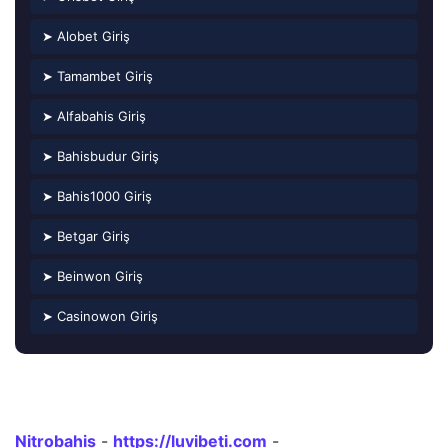
➤ Alobet Giriş
➤ Tamambet Giriş
➤ Alfabahis Giriş
➤ Bahisbudur Giriş
➤ Bahis1000 Giriş
➤ Betgar Giriş
➤ Beinwon Giriş
➤ Casinowon Giriş
Nitrobahis
-
https://luvibeti.com
-