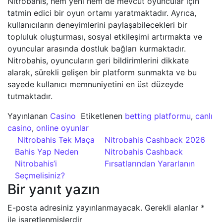
Nitrobahis, hem yeni hem de mevcut oyuncular için
tatmin edici bir oyun ortamı yaratmaktadır. Ayrıca,
kullanıcıların deneyimlerini paylaşabilecekleri bir
topluluk oluşturması, sosyal etkileşimi artırmakta ve
oyuncular arasında dostluk bağları kurmaktadır.
Nitrobahis, oyuncuların geri bildirimlerini dikkate
alarak, sürekli gelişen bir platform sunmakta ve bu
sayede kullanıcı memnuniyetini en üst düzeyde
tutmaktadır.
Yayınlanan
Casino
Etiketlenen
betting platformu
,
canlı
casino
,
online oyunlar
Yazı dolaşımı
Nitrobahis Tek Maça
Nitrobahis Cashback 2026
Bahis Yap Neden
Nitrobahis Cashback
Nitrobahis’i
Fırsatlarından Yararlanın
Seçmelisiniz?
Bir yanıt yazın
E-posta adresiniz yayınlanmayacak.
Gerekli alanlar
*
ile işaretlenmişlerdir