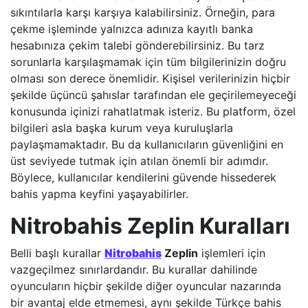
sıkıntılarla karşı karşıya kalabilirsiniz. Örneğin, para
çekme işleminde yalnızca adınıza kayıtlı banka
hesabınıza çekim talebi gönderebilirsiniz. Bu tarz
sorunlarla karşılaşmamak için tüm bilgilerinizin doğru
olması son derece önemlidir. Kişisel verilerinizin hiçbir
şekilde üçüncü şahıslar tarafından ele geçirilemeyeceği
konusunda içinizi rahatlatmak isteriz. Bu platform, özel
bilgileri asla başka kurum veya kuruluşlarla
paylaşmamaktadır. Bu da kullanıcıların güvenliğini en
üst seviyede tutmak için atılan önemli bir adımdır.
Böylece, kullanıcılar kendilerini güvende hissederek
bahis yapma keyfini yaşayabilirler.
Nitrobahis Zeplin Kuralları
Belli başlı kurallar
Nitrobahis
Zeplin
işlemleri için
vazgeçilmez sınırlardandır. Bu kurallar dahilinde
oyuncuların hiçbir şekilde diğer oyuncular nazarında
bir avantaj elde etmemesi, aynı şekilde Türkçe bahis