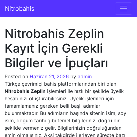
İçeriğe geç
Nitrobahis
Ana gezinti
Nitrobahis Zeplin
Kayıt İçin Gerekli
Bilgiler ve İpuçları
Posted on
Haziran 21, 2026
by
admin
Türkçe çevrimiçi bahis platformlarından biri olan
Nitrobahis Zeplin
işlemleri ile hızlı bir şekilde üyelik
hesabınızı oluşturabilirsiniz. Üyelik işlemleri için
tamamlamanız gereken belli başlı adımlar
bulunmaktadır. Bu adımların başında sitenin isim, soy
isim, doğum tarihi gibi temel bilgilerinizi doğru bir
şekilde vermeniz gelir. Bilgilerinizin doğruluğundan
emin olmalısınız. Aksi takdirde ilerleyen süreçte bazı