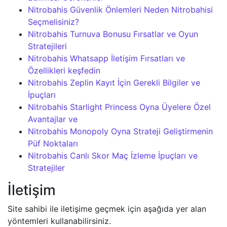
Nitrobahis Güvenlik Önlemleri Neden Nitrobahisi
Seçmelisiniz?
Nitrobahis Turnuva Bonusu Fırsatlar ve Oyun
Stratejileri
Nitrobahis Whatsapp İletişim Fırsatları ve
Özellikleri keşfedin
Nitrobahis Zeplin Kayıt İçin Gerekli Bilgiler ve
İpuçları
Nitrobahis Starlight Princess Oyna Üyelere Özel
Avantajlar ve
Nitrobahis Monopoly Oyna Strateji Geliştirmenin
Püf Noktaları
Nitrobahis Canlı Skor Maç İzleme İpuçları ve
Stratejiler
İletişim
Site sahibi ile iletişime geçmek için aşağıda yer alan
yöntemleri kullanabilirsiniz.