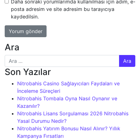
Daha sonraki yorumlarımda kullanılması için adım, e-
posta adresim ve site adresim bu tarayıcıya
kaydedilsin.
Ara
Arama:
Son Yazılar
Nitrobahis Casino Sağlayıcıları Faydaları ve
İnceleme Süreçleri
Nitrobahis Tombala Oyna Nasıl Oynanır ve
Kazanılır?
Nitrobahis Lisans Sorgulaması 2026 Nitrobahis
Yasal Durumu Nedir?
Nitrobahis Yatırım Bonusu Nasıl Alınır? Yıllık
Kampanya Fırsatları