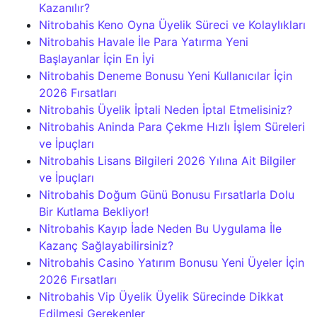
Kazanılır?
Nitrobahis Keno Oyna Üyelik Süreci ve Kolaylıkları
Nitrobahis Havale İle Para Yatırma Yeni
Başlayanlar İçin En İyi
Nitrobahis Deneme Bonusu Yeni Kullanıcılar İçin
2026 Fırsatları
Nitrobahis Üyelik İptali Neden İptal Etmelisiniz?
Nitrobahis Aninda Para Çekme Hızlı İşlem Süreleri
ve İpuçları
Nitrobahis Lisans Bilgileri 2026 Yılına Ait Bilgiler
ve İpuçları
Nitrobahis Doğum Günü Bonusu Fırsatlarla Dolu
Bir Kutlama Bekliyor!
Nitrobahis Kayıp İade Neden Bu Uygulama İle
Kazanç Sağlayabilirsiniz?
Nitrobahis Casino Yatırım Bonusu Yeni Üyeler İçin
2026 Fırsatları
Nitrobahis Vip Üyelik Üyelik Sürecinde Dikkat
Edilmesi Gerekenler