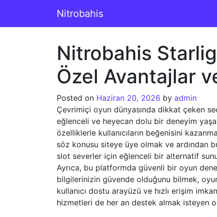
İçeriğe geç
Nitrobahis
Ana gezinti
Nitrobahis Starli
Özel Avantajlar v
Posted on
Haziran 20, 2026
by
admin
Çevrimiçi oyun dünyasında dikkat çeken se
eğlenceli ve heyecan dolu bir deneyim yaşa
özelliklerle kullanıcıların beğenisini kazan
söz konusu siteye üye olmak ve ardından b
slot severler için eğlenceli bir alternatif su
Ayrıca, bu platformda güvenli bir oyun deney
bilgilerinizin güvende olduğunu bilmek, oyun
kullanıcı dostu arayüzü ve hızlı erişim imka
hizmetleri de her an destek almak isteyen oy