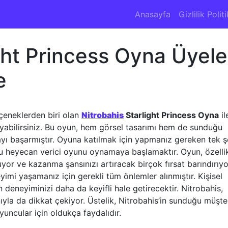
Anasayfa
Gizlilik Polit
ght Princess Oyna Üyele
e
çeneklerden biri olan
Nitrobahis
Starlight Princess Oyna
il
yabilirsiniz. Bu oyun, hem görsel tasarımı hem de sunduğu
mayı başarmıştır. Oyuna katılmak için yapmanız gereken tek ş
u heyecan verici oyunu oynamaya başlamaktır. Oyun, özelli
nuyor ve kazanma şansınızı artıracak birçok fırsat barındırıyo
imi yaşamanız için gerekli tüm önlemler alınmıştır. Kişisel
 deneyiminizi daha da keyifli hale getirecektir. Nitrobahis,
nıyla da dikkat çekiyor. Üstelik, Nitrobahis’in sunduğu müşte
uncular için oldukça faydalıdır.