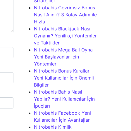
Stratejiler
Nitrobahis Çevrimsiz Bonus
Nasıl Alınır? 3 Kolay Adım ile
Hızla
Nitrobahis Blackjack Nasıl
Oynanır? Yenilikçi Yöntemler
ve Taktikler
Nitrobahis Mega Ball Oyna
Yeni Başlayanlar İçin
Yöntemler
Nitrobahis Bonus Kuralları
Yeni Kullanıcılar İçin Önemli
Bilgiler
Nitrobahis Bahis Nasıl
Yapılır? Yeni Kullanıcılar İçin
İpuçları
Nitrobahis Facebook Yeni
Kullanıcılar İçin Avantajlar
Nitrobahis Kimlik