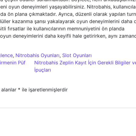
i oyun deneyimleri yaşayabilirsiniz. Nitrobahis, kullanıcıla
da ön plana çıkmaktadır. Ayrıca, düzenli olarak yapılan tur
ödüller kazanma şansı yakalayarak oyun deneyimlerini daha 
itli fırsatlar ile kullanıcılarının memnuniyetini ön planda
 oyun deneyimlerini daha keyifli hale getirirken, aynı zaman
ğlence
,
Nitrobahis Oyunları
,
Slot Oyunları
irmenin Püf
Nitrobahis Zeplin Kayıt İçin Gerekli Bilgiler v
İpuçları
 alanlar
*
ile işaretlenmişlerdir