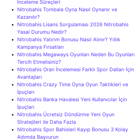
İnceleme Süreçleri
Nitrobahis Tombala Oyna Nasıl Oynanır ve
Kazanılır?
Nitrobahis Lisans Sorgulaması 2026 Nitrobahis
Yasal Durumu Nedir?
Nitrobahis Yatırım Bonusu Nasıl Alınır? Yıllık
Kampanya Fırsatları
Nitrobahis Megaways Oyunları Neden Bu Oyunları
Tercih Etmelisiniz?
Nitrobahis Oran İncelemesi Farklı Spor Dalları İçin
Avantajları
Nitrobahis Crazy Time Oyna Oyun Taktikleri ve
İpuçları
Nitrobahis Banka Havalesi Yeni Kullanıcılar İçin
İpuçları
Nitrobahis Ücretsiz Döndürme Yeni Oyun
Stratejileri ile Daha Fazla
Nitrobahis Spor Bahisleri Kayıp Bonusu 3 Kolay
Adımda Başvurun