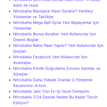
Adım ile Hızla
Nitrobahis Blackjack Nasıl Oynanır? Yenilikçi
Yöntemler ve Taktikler
Nitrobahis Mega Ball Oyna Yeni Başlayanlar İçin
Yöntemler
Nitrobahis Bonus Kuralları Yeni Kullanıcılar İçin
Önemli Bilgiler
Nitrobahis Bahis Nasıl Yapılır? Yeni Kullanıcılar İçin
İpuçları
Nitrobahis Facebook Yeni Kullanıcılar İçin
Avantajlar
Nitrobahis Kimlik Doğrulama Zorunlu Adımlar ve
Süreçler
Nitrobahis Daha Yüksek Oranlar 3 Yöntemle
Kazancınızı Artırın
Nitrobahis Jetx Yılın En İyi Oyun Deneyimi
Nitrobahis 7/24 Destek Neden Bu Kadar Tercih
Ediliyor?