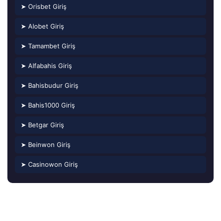
➤ Orisbet Giriş
➤ Alobet Giriş
➤ Tamambet Giriş
➤ Alfabahis Giriş
➤ Bahisbudur Giriş
➤ Bahis1000 Giriş
➤ Betgar Giriş
➤ Beinwon Giriş
➤ Casinowon Giriş