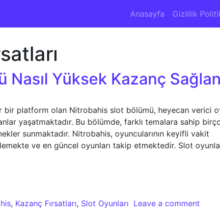
Anasayfa
Gizlilik Polit
satları
ü Nasıl Yüksek Kazanç Sağlan
 bir platform olan Nitrobahis slot bölümü, heyecan verici 
nlar yaşatmaktadır. Bu bölümde, farklı temalara sahip birço
kler sunmaktadır. Nitrobahis, oyuncularının keyifli vakit
klemekte ve en güncel oyunları takip etmektedir. Slot oyunlar
Bölümü Nasıl Yüksek Kazanç Sağlanır?
on Ni
his
,
Kazanç Fırsatları
,
Slot Oyunları
Leave a comment