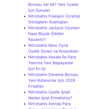
Bonusu Var Mı? Yeni Üyeler
İçin Sunulan
Nitrobahis Freespin Ücretsiz
Dönüşlerin Avantajları
Nitrobahis Jackpot Oyunları
Nasıl Büyük Ödüller
Kazanılır?
Nitrobahis Keno Oyna
Üyelik Süreci ve Kolaylıkları
Nitrobahis Havale İle Para
Yatırma Yeni Başlayanlar
İçin En İyi
Nitrobahis Deneme Bonusu
Yeni Kullanıcılar İçin 2026
Fırsatları
Nitrobahis Üyelik İptali
Neden İptal Etmelisiniz?
Nitrobahis Aninda Para