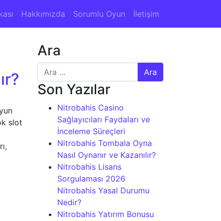
ikası
Hakkımızda
Sorumlu Oyun
İletişim
Ara
Arama:
ır?
Son Yazılar
Nitrobahis Casino
oyun
Sağlayıcıları Faydaları ve
k slot
İnceleme Süreçleri
Nitrobahis Tombala Oyna
ı,
Nasıl Oynanır ve Kazanılır?
Nitrobahis Lisans
Sorgulaması 2026
Nitrobahis Yasal Durumu
Nedir?
trobahis Slot Bölümü Nasıl Yüksek Kazanç Sağlanır?
Nitrobahis Yatırım Bonusu