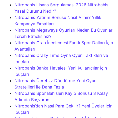
Nitrobahis Lisans Sorgulaması 2026 Nitrobahis
Yasal Durumu Nedir?
Nitrobahis Yatırım Bonusu Nasıl Alınır? Yıllık
Kampanya Fırsatları
Nitrobahis Megaways Oyunları Neden Bu Oyunları
Tercih Etmelisiniz?
Nitrobahis Oran İncelemesi Farklı Spor Dalları İçin
Avantajları
Nitrobahis Crazy Time Oyna Oyun Taktikleri ve
İpuçları
Nitrobahis Banka Havalesi Yeni Kullanıcılar İçin
İpuçları
Nitrobahis Ücretsiz Döndürme Yeni Oyun
Stratejileri ile Daha Fazla
Nitrobahis Spor Bahisleri Kayıp Bonusu 3 Kolay
Adımda Başvurun
Nitrobahis’dan Nasıl Para Çekilir? Yeni Üyeler İçin
İpuçları