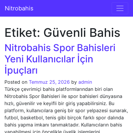
İçeriğe geç
Nitrobahis
Ana gezinti
Etiket:
Güvenli Bahis
Nitrobahis Spor Bahisleri
Yeni Kullanıcılar İçin
İpuçları
Posted on
Temmuz 25, 2026
by
admin
Türkçe çevrimiçi bahis platformlarından biri olan
Nitrobahis Spor Bahisleri ile spor bahisleri dünyasına
hızlı, güvenilir ve keyifli bir giriş yapabilirsiniz. Bu
platform, kullanıcılara geniş bir spor yelpazesi sunarak,
futbol, basketbol, tenis gibi birçok farklı spor dalında
bahis yapma imkanı tanımaktadır. Kullanıcıların bahis
yapabilmesi için öncelikle üyelik işlemlerini