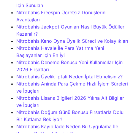
İçin Sunulan
Nitrobahis Freespin Ücretsiz Dönüşlerin
Avantajları
Nitrobahis Jackpot Oyunları Nasıl Büyük Ödüller
Kazanılır?
Nitrobahis Keno Oyna Üyelik Süreci ve Kolaylıkları
Nitrobahis Havale İle Para Yatırma Yeni
Başlayanlar İçin En İyi
Nitrobahis Deneme Bonusu Yeni Kullanıcılar İçin
2026 Fırsatları
Nitrobahis Üyelik İptali Neden İptal Etmelisiniz?
Nitrobahis Aninda Para Çekme Hızlı İşlem Süreleri
ve İpuçları
Nitrobahis Lisans Bilgileri 2026 Yılına Ait Bilgiler
ve İpuçları
Nitrobahis Doğum Günü Bonusu Fırsatlarla Dolu
Bir Kutlama Bekliyor!
Nitrobahis Kayıp İade Neden Bu Uygulama İle