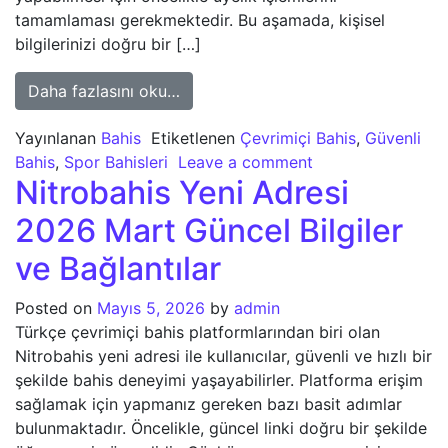
tamamlaması gerekmektedir. Bu aşamada, kişisel
bilgilerinizi doğru bir […]
from Nitrobahis Spor Bahisleri Yeni K
Daha fazlasını oku…
Yayınlanan
Bahis
Etiketlenen
Çevrimiçi Bahis
,
Güvenli
on Nitrobahis Spor 
Bahis
,
Spor Bahisleri
Leave a comment
Nitrobahis Yeni Adresi
2026 Mart Güncel Bilgiler
ve Bağlantılar
Posted on
Mayıs 5, 2026
by
admin
Türkçe çevrimiçi bahis platformlarından biri olan
Nitrobahis yeni adresi ile kullanıcılar, güvenli ve hızlı bir
şekilde bahis deneyimi yaşayabilirler. Platforma erişim
sağlamak için yapmanız gereken bazı basit adımlar
bulunmaktadır. Öncelikle, güncel linki doğru bir şekilde