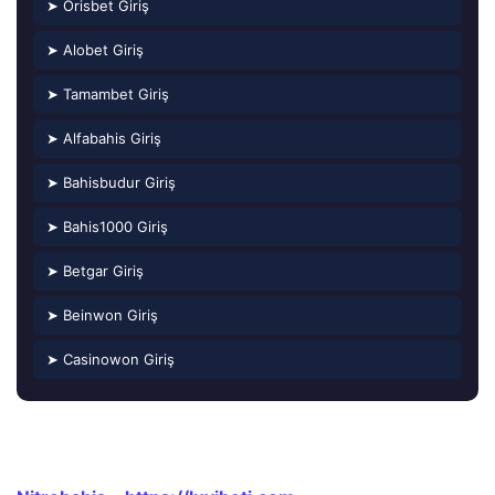
➤ Orisbet Giriş
➤ Alobet Giriş
➤ Tamambet Giriş
➤ Alfabahis Giriş
➤ Bahisbudur Giriş
➤ Bahis1000 Giriş
➤ Betgar Giriş
➤ Beinwon Giriş
➤ Casinowon Giriş