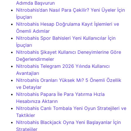
Adımda Başvurun
Nitrobahis’dan Nasıl Para Çekilir? Yeni Üyeler İçin
İpuçları
Nitrobahis Hesap Doğrulama Kayıt İşlemleri ve
Önemli Adımlar
Nitrobahis Spor Bahisleri Yeni Kullanıcılar İçin
İpuçları
Nitrobahis Şikayet Kullanıcı Deneyimlerine Göre
Değerlendirmeler
Nitrobahis Telegram 2026 Yılında Kullanıcı
Avantajları
Nitrobahis Oranları Yüksek Mı? 5 Önemli Özellik
ve Detaylar
Nitrobahis Papara İle Para Yatırma Hızla
Hesabınıza Aktarın
Nitrobahis Canlı Tombala Yeni Oyun Stratejileri ve
Taktikler
Nitrobahis Blackjack Oyna Yeni Başlayanlar İçin
Stratejiler