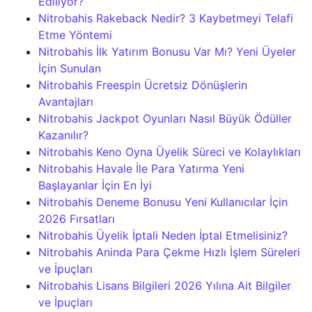
Ediliyor?
Nitrobahis Rakeback Nedir? 3 Kaybetmeyi Telafi
Etme Yöntemi
Nitrobahis İlk Yatırım Bonusu Var Mı? Yeni Üyeler
İçin Sunulan
Nitrobahis Freespin Ücretsiz Dönüşlerin
Avantajları
Nitrobahis Jackpot Oyunları Nasıl Büyük Ödüller
Kazanılır?
Nitrobahis Keno Oyna Üyelik Süreci ve Kolaylıkları
Nitrobahis Havale İle Para Yatırma Yeni
Başlayanlar İçin En İyi
Nitrobahis Deneme Bonusu Yeni Kullanıcılar İçin
2026 Fırsatları
Nitrobahis Üyelik İptali Neden İptal Etmelisiniz?
Nitrobahis Aninda Para Çekme Hızlı İşlem Süreleri
ve İpuçları
Nitrobahis Lisans Bilgileri 2026 Yılına Ait Bilgiler
ve İpuçları