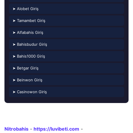
➤ Alobet Giriş
➤ Tamambet Giriş
➤ Alfabahis Giriş
➤ Bahisbudur Giriş
➤ Bahis1000 Giriş
➤ Betgar Giriş
➤ Beinwon Giriş
➤ Casinowon Giriş
Nitrobahis
-
https://luvibeti.com
-