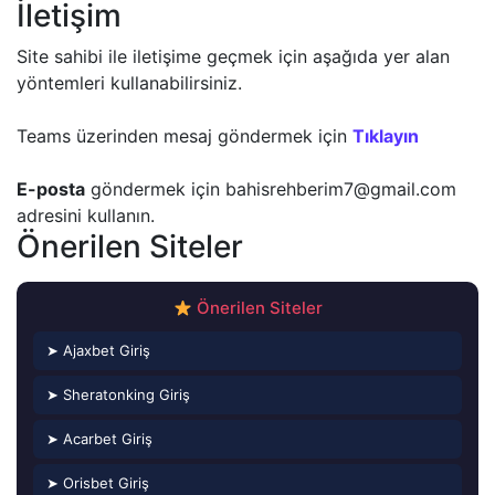
İletişim
Site sahibi ile iletişime geçmek için aşağıda yer alan
yöntemleri kullanabilirsiniz.
Teams üzerinden mesaj göndermek için
Tıklayın
E-posta
göndermek için
bahisrehberim7@gmail.com
adresini kullanın.
Önerilen Siteler
Önerilen Siteler
➤ Ajaxbet Giriş
➤ Sheratonking Giriş
➤ Acarbet Giriş
➤ Orisbet Giriş