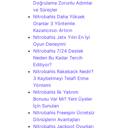
Doğrulama Zorunlu Adımlar
ve Süreçler
Nitrobahis Daha Yüksek
Oranlar 3 Yöntemle
Kazancınızı Artırın
Nitrobahis Jetx Yılın En İyi
Oyun Deneyimi
Nitrobahis 7/24 Destek
Neden Bu Kadar Tercih
Ediliyor?
Nitrobahis Rakeback Nedir?
3 Kaybetmeyi Telafi Etme
Yöntemi
Nitrobahis İlk Yatırım
Bonusu Var Mı? Yeni Üyeler
İçin Sunulan
Nitrobahis Freespin Ücretsiz
Dönüşlerin Avantajları
Nitrobahis Jackpot Oyunları