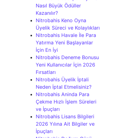
Nasıl Büyük Ödüller
Kazanılır?
Nitrobahis Keno Oyna
Üyelik Süreci ve Kolaylıkları
Nitrobahis Havale İle Para
Yatırma Yeni Başlayanlar
İçin En İyi
Nitrobahis Deneme Bonusu
Yeni Kullanıcılar İçin 2026
Fırsatları
Nitrobahis Üyelik İptali
Neden İptal Etmelisiniz?
Nitrobahis Aninda Para
Çekme Hızlı İşlem Süreleri
ve İpuçları
Nitrobahis Lisans Bilgileri
2026 Yılına Ait Bilgiler ve
İpuçları