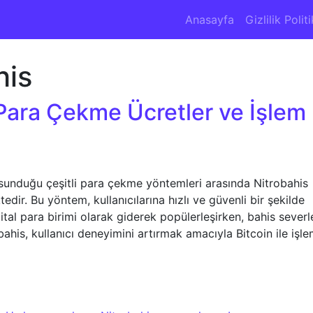
Anasayfa
Gizlilik Polit
his
e Para Çekme Ücretler ve İşlem
sunduğu çeşitli para çekme yöntemleri arasında Nitrobahis
dir. Bu yöntem, kullanıcılarına hızlı ve güvenli bir şekilde
ital para birimi olarak giderek popülerleşirken, bahis severl
ahis, kullanıcı deneyimini artırmak amacıyla Bitcoin ile işl
n İle Para Çekme Ücretler ve İşlem Süreleri