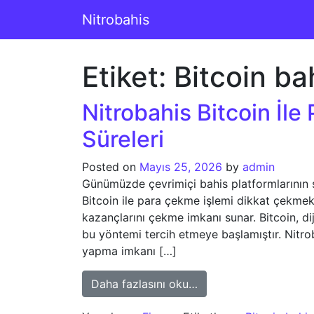
İçeriğe geç
Nitrobahis
Ana gezinti
Etiket:
Bitcoin ba
Nitrobahis Bitcoin İl
Süreleri
Posted on
Mayıs 25, 2026
by
admin
Günümüzde çevrimiçi bahis platformlarının 
Bitcoin ile para çekme işlemi dikkat çekmekte
kazançlarını çekme imkanı sunar. Bitcoin, dij
bu yöntemi tercih etmeye başlamıştır. Nitrob
yapma imkanı […]
from Nitrobahis Bitcoi
Daha fazlasını oku…