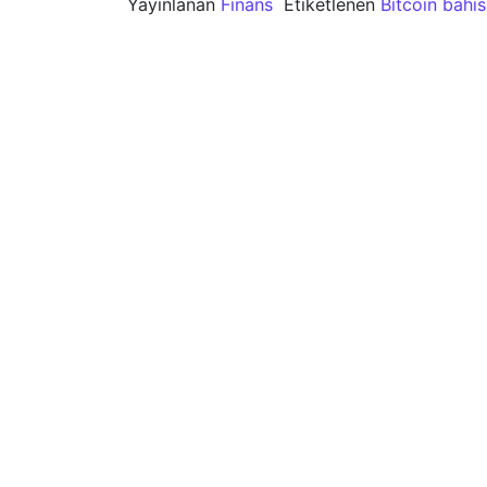
Yayınlanan
Finans
Etiketlenen
Bitcoin bahis