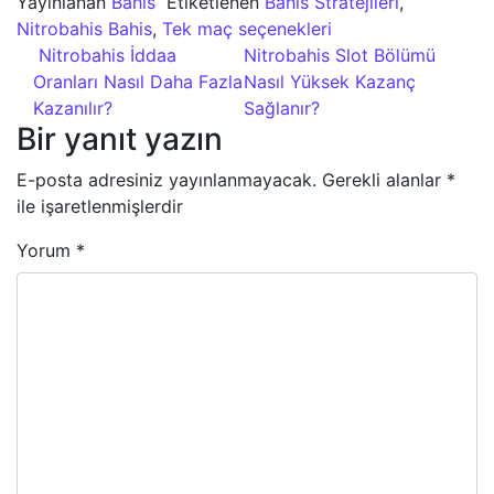
Yayınlanan
Bahis
Etiketlenen
Bahis Stratejileri
,
Nitrobahis Bahis
,
Tek maç seçenekleri
Yazı dolaşımı
Nitrobahis İddaa
Nitrobahis Slot Bölümü
Oranları Nasıl Daha Fazla
Nasıl Yüksek Kazanç
Kazanılır?
Sağlanır?
Bir yanıt yazın
E-posta adresiniz yayınlanmayacak.
Gerekli alanlar
*
ile işaretlenmişlerdir
Yorum
*