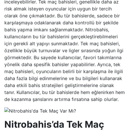
inceleyebilirler. Tek maç bahisleri, genellikle daha az
risk almak isteyen oyuncular için uygun bir tercih
olarak öne çıkmaktadır. Bu tür bahislerde, sadece bir
karşılaşmaya odaklanarak daha kontrollü bir şekilde
bahis yapma imkanı sağlanmaktadır. Nitrobahis,
kullanıcıların bu tür bahislerini gerçekleştirebilmeleri
için gerekli alt yapıyı sunmaktadır. Tek maç bahisleri,
özellikle büyük turnuvalar ve ligler sırasında yoğun ilgi
görmektedir. Bu sayede kullanıcılar, favori takımlarına
yönelik daha spesifik bahisler yapabilirler. Ayrıca, tek
maç bahisleri, oyuncuların belirli bir karşılaşma ile ilgili
daha fazla bilgi edinmelerine ve bu bilgileri kullanarak
daha etkili bahis stratejileri geliştirmelerine olanak
tanır. Kullanıcılar, bu tür bahislerde hem eğlenirken hem
de kazanma şanslarını artırma fırsatına sahip olurlar.
Nitrobahis’da Tek Maç