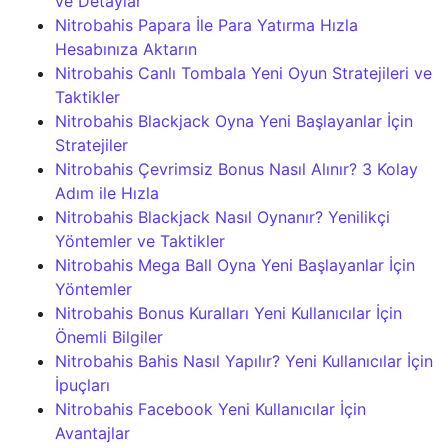
ve Detaylar
Nitrobahis Papara İle Para Yatırma Hızla
Hesabınıza Aktarın
Nitrobahis Canlı Tombala Yeni Oyun Stratejileri ve
Taktikler
Nitrobahis Blackjack Oyna Yeni Başlayanlar İçin
Stratejiler
Nitrobahis Çevrimsiz Bonus Nasıl Alınır? 3 Kolay
Adım ile Hızla
Nitrobahis Blackjack Nasıl Oynanır? Yenilikçi
Yöntemler ve Taktikler
Nitrobahis Mega Ball Oyna Yeni Başlayanlar İçin
Yöntemler
Nitrobahis Bonus Kuralları Yeni Kullanıcılar İçin
Önemli Bilgiler
Nitrobahis Bahis Nasıl Yapılır? Yeni Kullanıcılar İçin
İpuçları
Nitrobahis Facebook Yeni Kullanıcılar İçin
Avantajlar