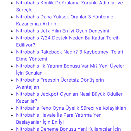
Nitrobahis Kimlik Doğrulama Zorunlu Adımlar ve
Süreçler
Nitrobahis Daha Yüksek Oranlar 3 Yöntemle
Kazancınızı Artırın
Nitrobahis Jetx Yılın En İyi Oyun Deneyimi
Nitrobahis 7/24 Destek Neden Bu Kadar Tercih
Ediliyor?
Nitrobahis Rakeback Nedir? 3 Kaybetmeyi Telafi
Etme Yöntemi
Nitrobahis İlk Yatırım Bonusu Var Mı? Yeni Üyeler
İçin Sunulan
Nitrobahis Freespin Ücretsiz Dönüşlerin
Avantajları
Nitrobahis Jackpot Oyunları Nasıl Büyük Ödüller
Kazanılır?
Nitrobahis Keno Oyna Üyelik Süreci ve Kolaylıkları
Nitrobahis Havale İle Para Yatırma Yeni
Başlayanlar İçin En İyi
Nitrobahis Deneme Bonusu Yeni Kullanıcılar İçin