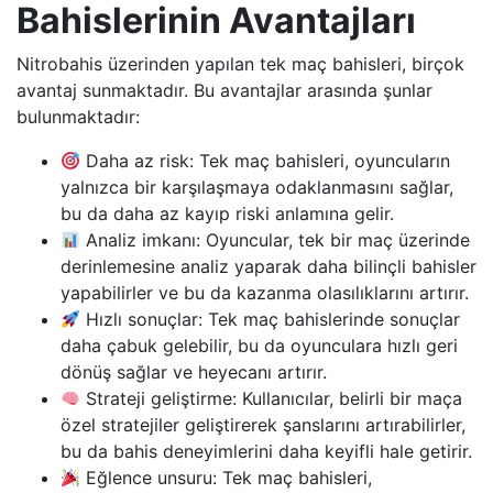
Bahislerinin Avantajları
Nitrobahis üzerinden yapılan tek maç bahisleri, birçok
avantaj sunmaktadır. Bu avantajlar arasında şunlar
bulunmaktadır:
Daha az risk: Tek maç bahisleri, oyuncuların
yalnızca bir karşılaşmaya odaklanmasını sağlar,
bu da daha az kayıp riski anlamına gelir.
Analiz imkanı: Oyuncular, tek bir maç üzerinde
derinlemesine analiz yaparak daha bilinçli bahisler
yapabilirler ve bu da kazanma olasılıklarını artırır.
Hızlı sonuçlar: Tek maç bahislerinde sonuçlar
daha çabuk gelebilir, bu da oyunculara hızlı geri
dönüş sağlar ve heyecanı artırır.
Strateji geliştirme: Kullanıcılar, belirli bir maça
özel stratejiler geliştirerek şanslarını artırabilirler,
bu da bahis deneyimlerini daha keyifli hale getirir.
Eğlence unsuru: Tek maç bahisleri,