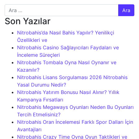
Arama:
Son Yazılar
Nitrobahis’da Nasıl Bahis Yapılır? Yenilikçi
Özellikleri ve
Nitrobahis Casino Sağlayıcıları Faydaları ve
İnceleme Süreçleri
Nitrobahis Tombala Oyna Nasıl Oynanır ve
Kazanılır?
Nitrobahis Lisans Sorgulaması 2026 Nitrobahis
Yasal Durumu Nedir?
Nitrobahis Yatırım Bonusu Nasıl Alınır? Yıllık
Kampanya Fırsatları
Nitrobahis Megaways Oyunları Neden Bu Oyunları
Tercih Etmelisiniz?
Nitrobahis Oran İncelemesi Farklı Spor Dalları İçin
Avantajları
Nitrobahis Crazy Time Oyna Oyun Taktikleri ve