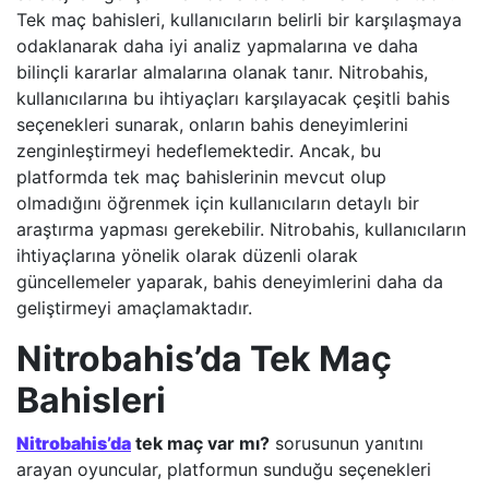
Tek maç bahisleri, kullanıcıların belirli bir karşılaşmaya
odaklanarak daha iyi analiz yapmalarına ve daha
bilinçli kararlar almalarına olanak tanır. Nitrobahis,
kullanıcılarına bu ihtiyaçları karşılayacak çeşitli bahis
seçenekleri sunarak, onların bahis deneyimlerini
zenginleştirmeyi hedeflemektedir. Ancak, bu
platformda tek maç bahislerinin mevcut olup
olmadığını öğrenmek için kullanıcıların detaylı bir
araştırma yapması gerekebilir. Nitrobahis, kullanıcıların
ihtiyaçlarına yönelik olarak düzenli olarak
güncellemeler yaparak, bahis deneyimlerini daha da
geliştirmeyi amaçlamaktadır.
Nitrobahis’da Tek Maç
Bahisleri
Nitrobahis’da
tek maç var mı?
sorusunun yanıtını
arayan oyuncular, platformun sunduğu seçenekleri