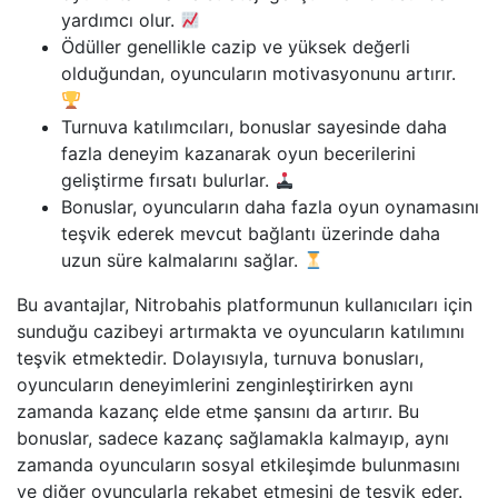
yardımcı olur.
Ödüller genellikle cazip ve yüksek değerli
olduğundan, oyuncuların motivasyonunu artırır.
Turnuva katılımcıları, bonuslar sayesinde daha
fazla deneyim kazanarak oyun becerilerini
geliştirme fırsatı bulurlar.
Bonuslar, oyuncuların daha fazla oyun oynamasını
teşvik ederek mevcut bağlantı üzerinde daha
uzun süre kalmalarını sağlar.
Bu avantajlar, Nitrobahis platformunun kullanıcıları için
sunduğu cazibeyi artırmakta ve oyuncuların katılımını
teşvik etmektedir. Dolayısıyla, turnuva bonusları,
oyuncuların deneyimlerini zenginleştirirken aynı
zamanda kazanç elde etme şansını da artırır. Bu
bonuslar, sadece kazanç sağlamakla kalmayıp, aynı
zamanda oyuncuların sosyal etkileşimde bulunmasını
ve diğer oyuncularla rekabet etmesini de teşvik eder.