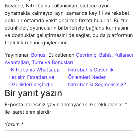
Böylece, Nitrobahis kullanıcıları, sadece oyun
oynamakla kalmayıp, aynı zamanda keyifli ve rekabet
dolu bir ortamda vakit geçirme fırsatı bulurlar. Bu tür
etkinlikler, oyuncuların birbirleriyle bağlantı kurmasını
ve dostluklar geliştirmesini de sağlar, bu da platformun
topluluk ruhunu güçlendirir.
Yayınlanan
Bonus
Etiketlenen
Çevrimiçi Bahis
,
Kullanıcı
Avantajları
,
Turnuva Bonusları
Yazı dolaşımı
Nitrobahis Whatsapp
Nitrobahis Güvenlik
İletişim Fırsatları ve
Önlemleri Neden
Özellikleri keşfedin
Nitrobahisi Seçmelisiniz?
Bir yanıt yazın
E-posta adresiniz yayınlanmayacak.
Gerekli alanlar
*
ile işaretlenmişlerdir
Yorum
*