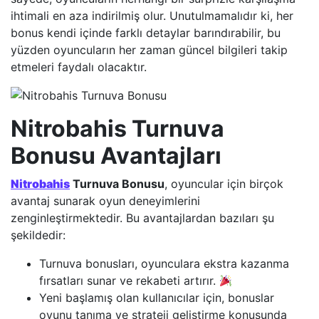
ihtimali en aza indirilmiş olur. Unutulmamalıdır ki, her
bonus kendi içinde farklı detaylar barındırabilir, bu
yüzden oyuncuların her zaman güncel bilgileri takip
etmeleri faydalı olacaktır.
Nitrobahis Turnuva
Bonusu Avantajları
Nitrobahis
Turnuva Bonusu
, oyuncular için birçok
avantaj sunarak oyun deneyimlerini
zenginleştirmektedir. Bu avantajlardan bazıları şu
şekildedir:
Turnuva bonusları, oyunculara ekstra kazanma
fırsatları sunar ve rekabeti artırır.
Yeni başlamış olan kullanıcılar için, bonuslar
oyunu tanıma ve strateji geliştirme konusunda