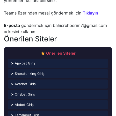
yöntemleri kullanabilirsiniz.
Teams üzerinden mesaj göndermek için
Tıklayın
E-posta
göndermek için
bahisrehberim7@gmail.com
adresini kullanın.
Önerilen Siteler
Önerilen Siteler
➤ Ajaxbet Giriş
➤ Sheratonking Giriş
➤ Acarbet Giriş
➤ Orisbet Giriş
➤ Alobet Giriş
➤ Tamambet Giriş