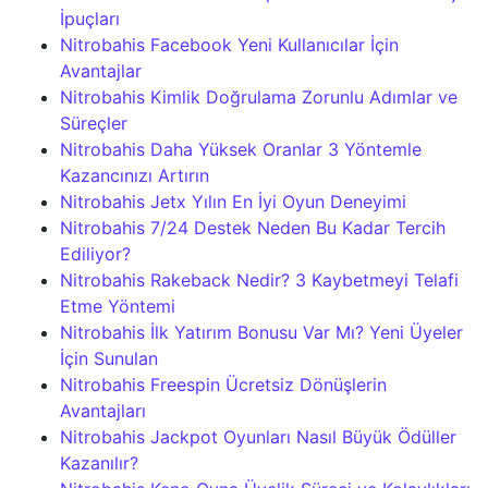
İpuçları
Nitrobahis Facebook Yeni Kullanıcılar İçin
Avantajlar
Nitrobahis Kimlik Doğrulama Zorunlu Adımlar ve
Süreçler
Nitrobahis Daha Yüksek Oranlar 3 Yöntemle
Kazancınızı Artırın
Nitrobahis Jetx Yılın En İyi Oyun Deneyimi
Nitrobahis 7/24 Destek Neden Bu Kadar Tercih
Ediliyor?
Nitrobahis Rakeback Nedir? 3 Kaybetmeyi Telafi
Etme Yöntemi
Nitrobahis İlk Yatırım Bonusu Var Mı? Yeni Üyeler
İçin Sunulan
Nitrobahis Freespin Ücretsiz Dönüşlerin
Avantajları
Nitrobahis Jackpot Oyunları Nasıl Büyük Ödüller
Kazanılır?