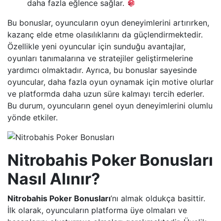
daha fazla eğlence sağlar.
Bu bonuslar, oyuncuların oyun deneyimlerini artırırken,
kazanç elde etme olasılıklarını da güçlendirmektedir.
Özellikle yeni oyuncular için sunduğu avantajlar,
oyunları tanımalarına ve stratejiler geliştirmelerine
yardımcı olmaktadır. Ayrıca, bu bonuslar sayesinde
oyuncular, daha fazla oyun oynamak için motive olurlar
ve platformda daha uzun süre kalmayı tercih ederler.
Bu durum, oyuncuların genel oyun deneyimlerini olumlu
yönde etkiler.
Nitrobahis Poker Bonusları
Nasıl Alınır?
Nitrobahis Poker Bonusları
‘nı almak oldukça basittir.
İlk olarak, oyuncuların platforma üye olmaları ve