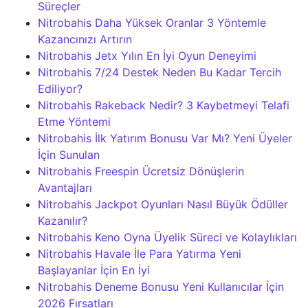
Süreçler
Nitrobahis Daha Yüksek Oranlar 3 Yöntemle
Kazancınızı Artırın
Nitrobahis Jetx Yılın En İyi Oyun Deneyimi
Nitrobahis 7/24 Destek Neden Bu Kadar Tercih
Ediliyor?
Nitrobahis Rakeback Nedir? 3 Kaybetmeyi Telafi
Etme Yöntemi
Nitrobahis İlk Yatırım Bonusu Var Mı? Yeni Üyeler
İçin Sunulan
Nitrobahis Freespin Ücretsiz Dönüşlerin
Avantajları
Nitrobahis Jackpot Oyunları Nasıl Büyük Ödüller
Kazanılır?
Nitrobahis Keno Oyna Üyelik Süreci ve Kolaylıkları
Nitrobahis Havale İle Para Yatırma Yeni
Başlayanlar İçin En İyi
Nitrobahis Deneme Bonusu Yeni Kullanıcılar İçin
2026 Fırsatları