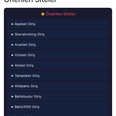
Önerilen Siteler
➤ Ajaxbet Giriş
➤ Sheratonking Giriş
➤ Acarbet Giriş
➤ Orisbet Giriş
➤ Alobet Giriş
➤ Tamambet Giriş
➤ Alfabahis Giriş
➤ Bahisbudur Giriş
➤ Bahis1000 Giriş