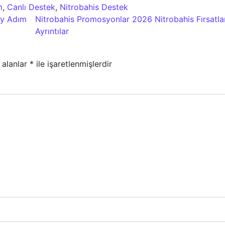
m
,
Canlı Destek
,
Nitrobahis Destek
ay Adım
Nitrobahis Promosyonlar 2026 Nitrobahis Fırsatlar
Ayrıntılar
 alanlar
*
ile işaretlenmişlerdir