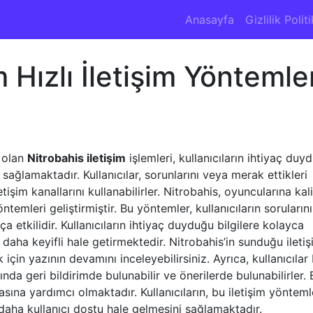
Anasayfa
Gizlilik Polit
m Hızlı İletişim Yöntemle
i olan
Nitrobahis iletişim
işlemleri, kullanıcıların ihtiyaç duy
 sağlamaktadır. Kullanıcılar, sorunlarını veya merak ettikleri
şim kanallarını kullanabilirler. Nitrobahis, oyuncularına kali
temleri geliştirmiştir. Bu yöntemler, kullanıcıların sorularını
 etkilidir. Kullanıcıların ihtiyaç duyduğu bilgilere kolayca
daha keyifli hale getirmektedir. Nitrobahis’in sunduğu ileti
için yazının devamını inceleyebilirsiniz. Ayrıca, kullanıcılar
ında geri bildirimde bulunabilir ve önerilerde bulunabilirler. 
asına yardımcı olmaktadır. Kullanıcıların, bu iletişim yönteml
 daha kullanıcı dostu hale gelmesini sağlamaktadır.