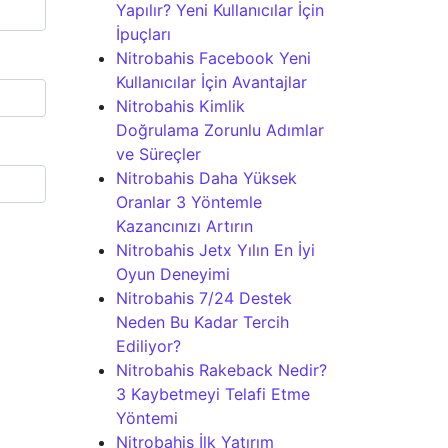
Yapılır? Yeni Kullanıcılar İçin
İpuçları
Nitrobahis Facebook Yeni
Kullanıcılar İçin Avantajlar
Nitrobahis Kimlik
Doğrulama Zorunlu Adımlar
ve Süreçler
Nitrobahis Daha Yüksek
Oranlar 3 Yöntemle
Kazancınızı Artırın
Nitrobahis Jetx Yılın En İyi
Oyun Deneyimi
Nitrobahis 7/24 Destek
Neden Bu Kadar Tercih
Ediliyor?
Nitrobahis Rakeback Nedir?
3 Kaybetmeyi Telafi Etme
Yöntemi
Nitrobahis İlk Yatırım