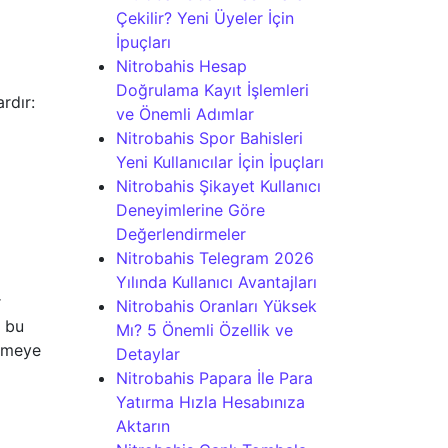
Çekilir? Yeni Üyeler İçin
İpuçları
Nitrobahis Hesap
Doğrulama Kayıt İşlemleri
rdır:
ve Önemli Adımlar
Nitrobahis Spor Bahisleri
Yeni Kullanıcılar İçin İpuçları
Nitrobahis Şikayet Kullanıcı
Deneyimlerine Göre
Değerlendirmeler
Nitrobahis Telegram 2026
Yılında Kullanıcı Avantajları
r
Nitrobahis Oranları Yüksek
, bu
Mı? 5 Önemli Özellik ve
irmeye
Detaylar
Nitrobahis Papara İle Para
Yatırma Hızla Hesabınıza
Aktarın