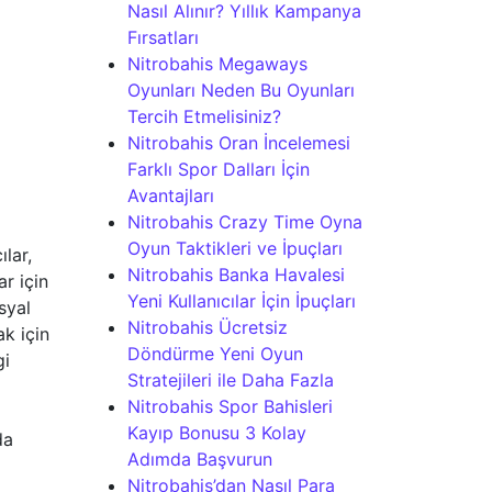
Nasıl Alınır? Yıllık Kampanya
Fırsatları
Nitrobahis Megaways
Oyunları Neden Bu Oyunları
Tercih Etmelisiniz?
Nitrobahis Oran İncelemesi
Farklı Spor Dalları İçin
Avantajları
Nitrobahis Crazy Time Oyna
Oyun Taktikleri ve İpuçları
ılar,
Nitrobahis Banka Havalesi
ar için
Yeni Kullanıcılar İçin İpuçları
osyal
Nitrobahis Ücretsiz
k için
Döndürme Yeni Oyun
gi
Stratejileri ile Daha Fazla
Nitrobahis Spor Bahisleri
Kayıp Bonusu 3 Kolay
da
Adımda Başvurun
Nitrobahis’dan Nasıl Para