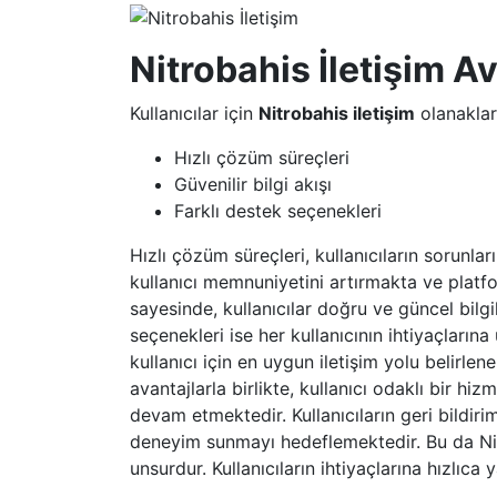
Nitrobahis İletişim Av
Kullanıcılar için
Nitrobahis iletişim
olanaklar
Hızlı çözüm süreçleri
Güvenilir bilgi akışı
Farklı destek seçenekleri
Hızlı çözüm süreçleri, kullanıcıların sorunla
kullanıcı memnuniyetini artırmakta ve platfor
sayesinde, kullanıcılar doğru ve güncel bilgil
seçenekleri ise her kullanıcının ihtiyaçların
kullanıcı için en uygun iletişim yolu belirle
avantajlarla birlikte, kullanıcı odaklı bir h
devam etmektedir. Kullanıcıların geri bildiri
deneyim sunmayı hedeflemektedir. Bu da Nitr
unsurdur. Kullanıcıların ihtiyaçlarına hızlıca