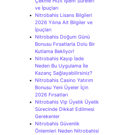
Çekme Hızlı İşlem Süreleri
ve İpuçları
Nitrobahis Lisans Bilgileri
2026 Yılına Ait Bilgiler ve
İpuçları
Nitrobahis Doğum Günü
Bonusu Fırsatlarla Dolu Bir
Kutlama Bekliyor!
Nitrobahis Kayıp İade
Neden Bu Uygulama İle
Kazanç Sağlayabilirsiniz?
Nitrobahis Casino Yatırım
Bonusu Yeni Üyeler İçin
2026 Fırsatları
Nitrobahis Vip Üyelik Üyelik
Sürecinde Dikkat Edilmesi
Gerekenler
Nitrobahis Güvenlik
Önlemleri Neden Nitrobahisi