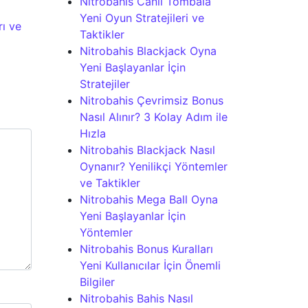
Nitrobahis Canlı Tombala
Yeni Oyun Stratejileri ve
ı ve
Taktikler
Nitrobahis Blackjack Oyna
Yeni Başlayanlar İçin
Stratejiler
Nitrobahis Çevrimsiz Bonus
Nasıl Alınır? 3 Kolay Adım ile
Hızla
Nitrobahis Blackjack Nasıl
Oynanır? Yenilikçi Yöntemler
ve Taktikler
Nitrobahis Mega Ball Oyna
Yeni Başlayanlar İçin
Yöntemler
Nitrobahis Bonus Kuralları
Yeni Kullanıcılar İçin Önemli
Bilgiler
Nitrobahis Bahis Nasıl