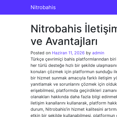
İçeriğe geç
Nitrobahis
Ana gezinti
Nitrobahis İletişi
ve Avantajları
Posted on
Haziran 11, 2026
by
admin
Türkçe çevrimiçi bahis platformlarından bir
her türlü desteğe hızlı bir şekilde ulaşmasını
konuları çözmek için platformun sunduğu ileti
bir hizmet sunmak amacıyla farklı iletişim yön
yanıtlamak ve sorunlarını çözmek için oldukça
erişebilmesi, platformda geçirdikleri zamanı 
olanakları hakkında daha fazla bilgi edinmek 
iletişim kanallarını kullanarak, platform hakk
durum, Nitrobahis’in hizmet kalitesini artırm
etkin bir şekilde kullanabilmesi, platformun