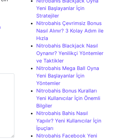
Nitrobahis Blackjack Oyna
Yeni Başlayanlar İçin
Stratejiler
Nitrobahis Çevrimsiz Bonus
n
Nasıl Alınır? 3 Kolay Adım ile
Hızla
Nitrobahis Blackjack Nasıl
Oynanır? Yenilikçi Yöntemler
ve Taktikler
Nitrobahis Mega Ball Oyna
Yeni Başlayanlar İçin
Yöntemler
Nitrobahis Bonus Kuralları
Yeni Kullanıcılar İçin Önemli
Bilgiler
Nitrobahis Bahis Nasıl
Yapılır? Yeni Kullanıcılar İçin
İpuçları
Nitrobahis Facebook Yeni