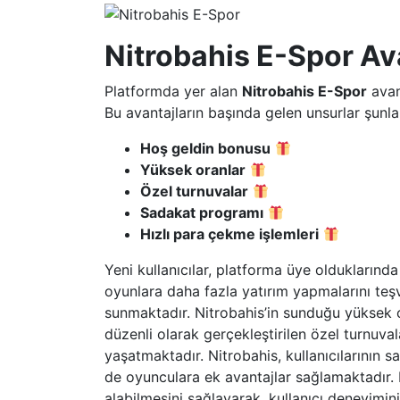
Nitrobahis E-Spor Ava
Platformda yer alan
Nitrobahis E-Spor
avant
Bu avantajların başında gelen unsurlar şunlar
Hoş geldin bonusu
Yüksek oranlar
Özel turnuvalar
Sadakat programı
Hızlı para çekme işlemleri
Yeni kullanıcılar, platforma üye olduklarınd
oyunlara daha fazla yatırım yapmalarını teş
sunmaktadır. Nitrobahis’in sunduğu yüksek o
düzenli olarak gerçekleştirilen özel turnuva
yaşatmaktadır. Nitrobahis, kullanıcılarının
de oyunculara ek avantajlar sağlamaktadır. 
alabilmesini sağlayarak, kullanıcı deneyimin