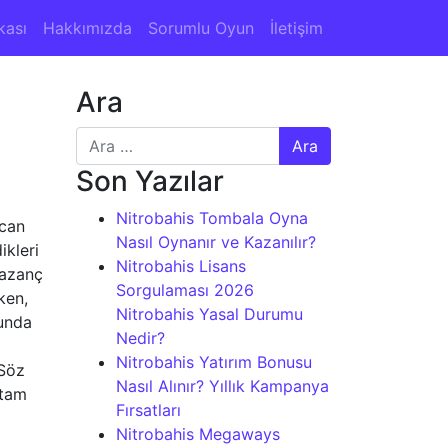
ikası
Hakkımızda
Sorumlu Oyun
İletişim
Ara
Arama:
Son Yazılar
Nitrobahis Tombala Oyna
ecan
Nasıl Oynanır ve Kazanılır?
ikleri
Nitrobahis Lisans
kazanç
Sorgulaması 2026
ken,
Nitrobahis Yasal Durumu
sunda
Nedir?
Nitrobahis Yatırım Bonusu
 Söz
Nasıl Alınır? Yıllık Kampanya
rtam
Fırsatları
Nitrobahis Megaways