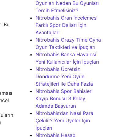
Oyunları Neden Bu Oyunları
Tercih Etmelisiniz?
Nitrobahis Oran İncelemesi
r. Bu
Farklı Spor Dalları İçin
Avantajları
Nitrobahis Crazy Time Oyna
Oyun Taktikleri ve İpuçları
Nitrobahis Banka Havalesi
Yeni Kullanıcılar İçin İpuçları
Nitrobahis Ücretsiz
Döndürme Yeni Oyun
Stratejileri ile Daha Fazla
Nitrobahis Spor Bahisleri
şaması
Kayıp Bonusu 3 Kolay
ncel
Adımda Başvurun
Nitrobahis’dan Nasıl Para
uların
Çekilir? Yeni Üyeler İçin
ı
İpuçları
Nitrobahis Hesap