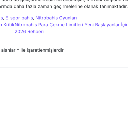
formda daha fazla zaman geçirmelerine olanak tanımaktadır.
is
,
E-spor bahis
,
Nitrobahis Oyunları
 Kritik
Nitrobahis Para Çekme Limitleri Yeni Başlayanlar İçi
2026 Rehberi
 alanlar
*
ile işaretlenmişlerdir