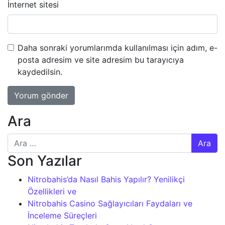
İnternet sitesi
Daha sonraki yorumlarımda kullanılması için adım, e-
posta adresim ve site adresim bu tarayıcıya
kaydedilsin.
Ara
Arama:
Son Yazılar
Nitrobahis’da Nasıl Bahis Yapılır? Yenilikçi
Özellikleri ve
Nitrobahis Casino Sağlayıcıları Faydaları ve
İnceleme Süreçleri