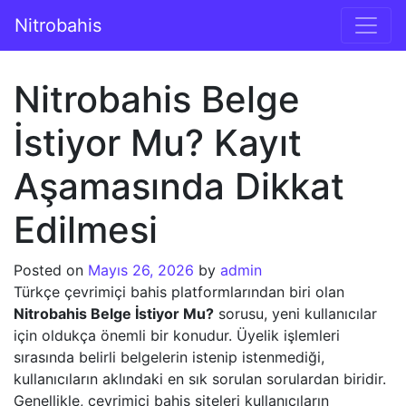
İçeriğe geç
Nitrobahis
Ana gezinti
Nitrobahis Belge
İstiyor Mu? Kayıt
Aşamasında Dikkat
Edilmesi
Posted on
Mayıs 26, 2026
by
admin
Türkçe çevrimiçi bahis platformlarından biri olan
Nitrobahis Belge İstiyor Mu?
sorusu, yeni kullanıcılar
için oldukça önemli bir konudur. Üyelik işlemleri
sırasında belirli belgelerin istenip istenmediği,
kullanıcıların aklındaki en sık sorulan sorulardan biridir.
Genellikle, çevrimiçi bahis siteleri kullanıcıların