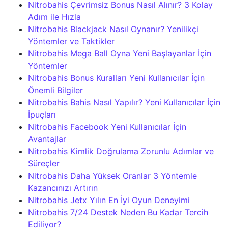
Nitrobahis Çevrimsiz Bonus Nasıl Alınır? 3 Kolay
Adım ile Hızla
Nitrobahis Blackjack Nasıl Oynanır? Yenilikçi
Yöntemler ve Taktikler
Nitrobahis Mega Ball Oyna Yeni Başlayanlar İçin
Yöntemler
Nitrobahis Bonus Kuralları Yeni Kullanıcılar İçin
Önemli Bilgiler
Nitrobahis Bahis Nasıl Yapılır? Yeni Kullanıcılar İçin
İpuçları
Nitrobahis Facebook Yeni Kullanıcılar İçin
Avantajlar
Nitrobahis Kimlik Doğrulama Zorunlu Adımlar ve
Süreçler
Nitrobahis Daha Yüksek Oranlar 3 Yöntemle
Kazancınızı Artırın
Nitrobahis Jetx Yılın En İyi Oyun Deneyimi
Nitrobahis 7/24 Destek Neden Bu Kadar Tercih
Ediliyor?