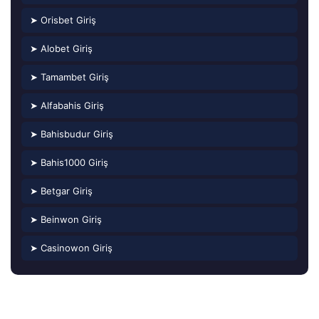
➤ Orisbet Giriş
➤ Alobet Giriş
➤ Tamambet Giriş
➤ Alfabahis Giriş
➤ Bahisbudur Giriş
➤ Bahis1000 Giriş
➤ Betgar Giriş
➤ Beinwon Giriş
➤ Casinowon Giriş