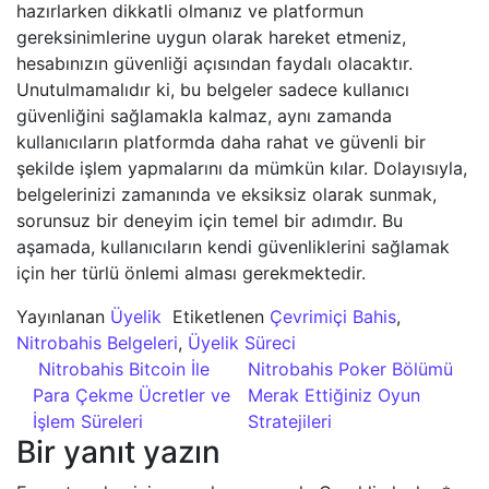
hazırlarken dikkatli olmanız ve platformun
gereksinimlerine uygun olarak hareket etmeniz,
hesabınızın güvenliği açısından faydalı olacaktır.
Unutulmamalıdır ki, bu belgeler sadece kullanıcı
güvenliğini sağlamakla kalmaz, aynı zamanda
kullanıcıların platformda daha rahat ve güvenli bir
şekilde işlem yapmalarını da mümkün kılar. Dolayısıyla,
belgelerinizi zamanında ve eksiksiz olarak sunmak,
sorunsuz bir deneyim için temel bir adımdır. Bu
aşamada, kullanıcıların kendi güvenliklerini sağlamak
için her türlü önlemi alması gerekmektedir.
Yayınlanan
Üyelik
Etiketlenen
Çevrimiçi Bahis
,
Nitrobahis Belgeleri
,
Üyelik Süreci
Yazı dolaşımı
Nitrobahis Bitcoin İle
Nitrobahis Poker Bölümü
Para Çekme Ücretler ve
Merak Ettiğiniz Oyun
İşlem Süreleri
Stratejileri
Bir yanıt yazın