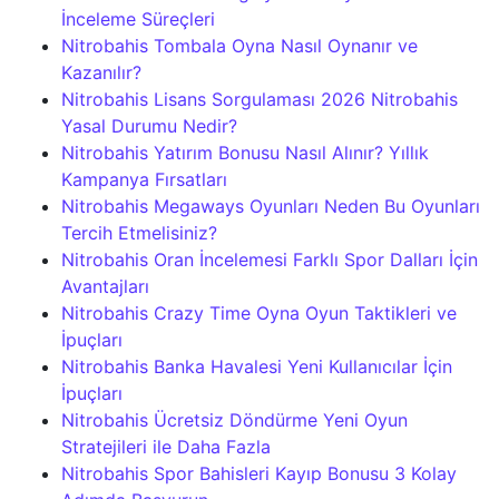
İnceleme Süreçleri
Nitrobahis Tombala Oyna Nasıl Oynanır ve
Kazanılır?
Nitrobahis Lisans Sorgulaması 2026 Nitrobahis
Yasal Durumu Nedir?
Nitrobahis Yatırım Bonusu Nasıl Alınır? Yıllık
Kampanya Fırsatları
Nitrobahis Megaways Oyunları Neden Bu Oyunları
Tercih Etmelisiniz?
Nitrobahis Oran İncelemesi Farklı Spor Dalları İçin
Avantajları
Nitrobahis Crazy Time Oyna Oyun Taktikleri ve
İpuçları
Nitrobahis Banka Havalesi Yeni Kullanıcılar İçin
İpuçları
Nitrobahis Ücretsiz Döndürme Yeni Oyun
Stratejileri ile Daha Fazla
Nitrobahis Spor Bahisleri Kayıp Bonusu 3 Kolay