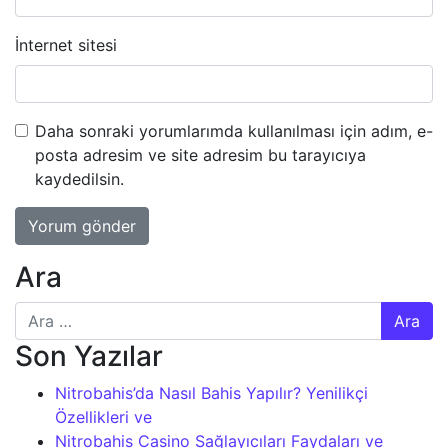
İnternet sitesi
Daha sonraki yorumlarımda kullanılması için adım, e-
posta adresim ve site adresim bu tarayıcıya
kaydedilsin.
Ara
Arama:
Son Yazılar
Nitrobahis’da Nasıl Bahis Yapılır? Yenilikçi
Özellikleri ve
Nitrobahis Casino Sağlayıcıları Faydaları ve